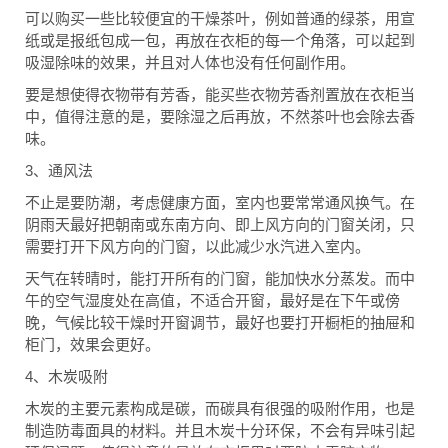
可以购买一些比较便宜的干燥茶叶，例如普通的绿茶，用宣
纸或是报纸包成一包，再放在衣柜的每一个角落，可以起到
吸湿除味的效果，并且对人体也没有任何副作用。
要是想使得衣物带有芳香，能买些衣物芳香剂置放在衣柜当
中，值得注意的是，要除湿之后再放，不然茶叶也会除去香
味。
3
、通风法
不止是要防潮，考虑健康方面，室内也要常常通风换气。在
阴雨天最好把朝南或东南方向、即上风方向的门窗关闭，只
需要打开下风方向的门窗，以此减少水汽进入室内。
天气在转晴时，能打开所有的门窗，能加快水分蒸发。而中
午的空气湿度处在高值，不适合开窗，最好是在下午或傍
晚，气候比较干燥时开窗调节，最好也要打开橱柜的抽屉和
柜门，效果会更好。
4
、木炭吸附
木炭的主要元素构成是碳，而碳具有很强的吸附作用，也是
制造防毒面具的材料。并且木炭十分环保，不会有异味引起