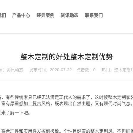
我们
产品中心
经典案例
资讯动态
联系我们
整木定制的好处整木定制优势
源：
资讯动态
发布时间：2020-07-22
点击数：
0
热门：
整木定制
高，有些传统家具已经无法满足现代人的需求了，这时候整木定制家
。富有厚重感加上复古风格，既表现出自然主题，又有现代时尚气息
就来了解一下吧。
，将合理性和实用性发挥到极致。个性且健康的整木定制风，不但确