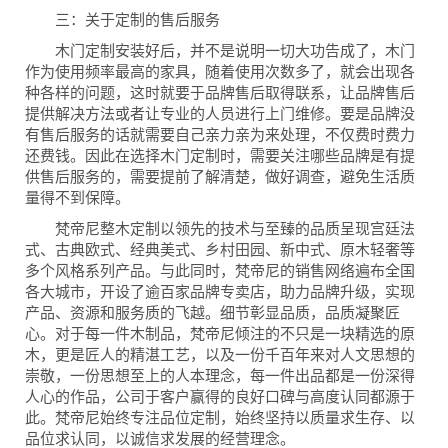
三：关于定制的售后服务
木门定制安装好后，并不是说明一切大功告成了，木门
作为使用频率最高的家具，随着使用次数多了，就会出现各
种各样的问题，这时就要于品牌售后取得联系，让品牌售后
提供解决方法或者让专业的人员进行上门维修。要是品牌没
有售后服务的话就需要自己亲力亲为来处理，不仅费时费力
还费钱。因此在选择木门定制时，需要关注哪些品牌是有提
供售后服务的，需要提前了解清楚，做好调查，避免生活质
量得不到保障。
梵帝尼整木定制以领先的技术与至臻的品质呈现宫廷法
式、古典欧式、经典美式、乡村田园、新中式、原木轻奢等
多个风格系列产品。与此同时，梵帝尼的销售网络遍布全国
各大城市，开设了逾百家品牌专卖店，助力品牌升级，实现
产品、资源和服务质的飞越。细节彰显品质，品质凝聚匠
心。对于每一件木制品，梵帝尼倾注的不只是一块精选的原
木，更是匠人的精湛工艺，以及一份千百年来对人文思想的
崇敬，一份思想至上的人本理念，每一件出品都是一份深得
人心的作品，公司于客户赢得的良好口碑与高度认同都源于
此。梵帝尼始终专注品位定制，始终坚持以质量求生存、以
品位求认同，以诚信求发展的经营理念。