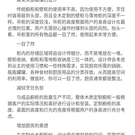
传统橱柜和壁柜的使用率不高，因为使用不方便，烹饪
时容易碰到头部，而且全木定制的壁柜与落地柜的深度不一
样。吊柜的深度较浅，吊柜的高度根据用户的身高设计在最
合理的位置。用户无需担心操作时撞到头部的风险。抬头一
看，吊柜里的所有物品都一目了然，使用起来非常方便。
一目了然
柜内的存储区域将由设计师细分，而不是堆放在一堆。
壁柜收纳、橱柜和落地柜收纳是三位一体的。设计师会考虑
到业主的使用习惯和一些特殊需求，实现厨房所需的锅碗、
瓶瓶罐罐、各种食材和厨房用品的分类存放，从而提高空间
的利用率。做饭时，你可以一目了然，厨房通常都很整洁。
减轻烹饪负担
与成品橱柜的批量生产不同，整体木质定制橱柜一般根
据客户的实际情况和喜好进行设计和安装。定制橱柜的高
度、桌面的高度和灯光的亮度将根据用户的身高进行充分考
虑。
增加厨房的美感
在定制全木橱柜时，设计师会提前规划空间，将厨房所