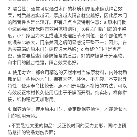
2.
隔音性：通常可以通过木门的材质和厚度来确认隔音效
果，材质越密实越沉，厚度越大隔音就会越好，因此原木门
a.
的隔音性也是比较好。但有几点也要特别注意：
原木门板
4
5
b.
心达到
到
厘米隔音效果就特别好；
看关门后门扇的平整
度，小厂家因为木工或油漆处理细节不到位，各个部位的厚
度误差比较大，门扇关闭之后明显感觉平整不一；因此，在
c.
购买高端的原木门时建议选大品牌；
看整个门框是否严
密，通常要检查门缝防撞条的质量，好的防撞条十分柔软，
和木门的融合性强，隔音效果也好。
3.
使用寿命：都会用精选的天然木材当做原材料，内外材质
都是同一树种的木门，拥有天然、环保、不开裂、不变形等
特性，使用寿命比较长。原木门选用整木拼接的方法，可以
有效反正木材长久使用后由于干燥而开裂。纯实芯，榫卯拼
接，结构稳定更加耐用。
4.
保养清洁：使用原木门时，要定期保养清洁，才能延长木
门的使用寿命。
a.
不要悬挂太重的物品：反正长时间的受力变形，同时也预
防悬挂的物品划伤表面；