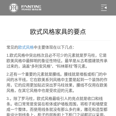
欧式风格家具的要点
常见的
欧式风格
中主要体现在以下几点：
1.欧式风格中突出档次且必不可少的元素就是罗马柱，它是
欧美风格中最鲜明的象征性特征。最早是从古希腊建筑传承
过来的，涵盖“多利安风格”、“科林斯柱”等元素。
2.还有一个重要的元素就是腰线。腰线就是墙板或柜门的中
间的水平线，它在欧美系列风格中主要是起到一个装饰的作
用，它的应用更加贴近突出罗马柱效果，腰线不仅用在欧美
风格，在其它风格中也是受欢迎的元素。
3.，除了罗马柱，欧式风格最吸引人的亮点就是收口和线
条。收口常常是安装在柜体或护墙板周围，将柜子和墙壁变
成一个整体，而使用线条就没有那么多约束，雕花和造型都
能设计到线条上，柜子的层板和上下柜门之间都可以采用。