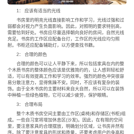
1： 应该有适当的光线
书房里的明亮光线直接影响工作和学习，光线过强和过
弱都会对视力产生负面影响。因此，对照明的要求特别高，
需要恰到好处。书房应尽量选择朝向良好的房间，自然光线
充足。书房的工作区应配备台灯，工作区的光线应均匀照
射。书柜还应配备辅助灯，以方便查找书籍。
2： 合理的颜色
合理的颜色可以让人平静下来，所以包括家具在内的整
个木质书房的整体颜色应该是优雅简约的，让人感到轻松舒
适，可以有效提高工作和学习的效率。强烈的颜色冲突很容
易分散注意力，显得焦躁不安。同时，不应该有复杂的装
饰。由于全木书房的主要材料来自大自然，所以可以在装饰
中种植一些绿色植物，它可以减少疲劳，保护眼睛。
3： 合理布局
整个木质书房空间主要由工作区(桌椅)和存储区(书柜)组
成。一些自习室将增加休息区(沙发)。因此，在有限的空间
里，要注意家具的合理摆放，明确划分区域，让书房井然有
序。除了要注意家具的形状和质量，还要考虑用户的身高和