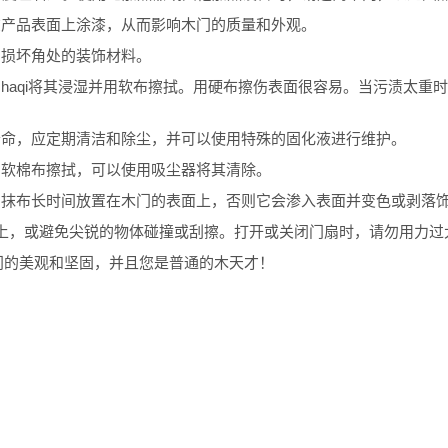
在产品表面上涂漆，从而影响木门的质量和外观。
和损坏角处的装饰材料。
用haqi将其浸湿并用软布擦拭。用硬布擦伤表面很容易。当污渍太重
。
寿命，应定期清洁和除尘，并可以使用特殊的固化液进行维护。
用软棉布擦拭，可以使用吸尘器将其清除。
的抹布长时间放置在木门的表面上，否则它会渗入表面并变色或剥落
扇上，或避免尖锐的物体碰撞或刮擦。打开或关闭门扇时，请勿用力过
门的美观和坚固，并且您是普通的木天才！