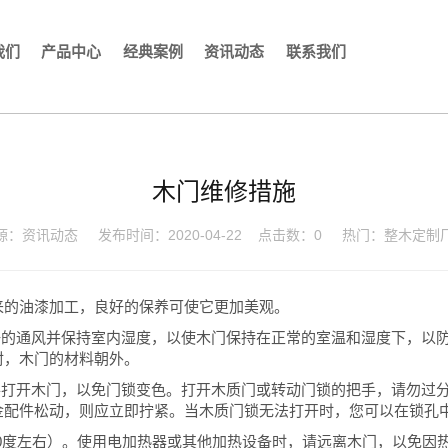
我们
产品中心
经典案例
资讯动态
联系我们
木门维修措施
源：
资讯动态
发布时间：2020-04-22
点击数：
0
热门：
整木定制
来的油漆加工，良好的保养可使它更加美观。
好的通风并保持室内湿度，以使木门保持在正常的室温和湿度下，以
封，木门的材料朝外。
手打开木门，以免门锁变色。打开木质门或转动门锁的把手，请勿过
金配件松动，则应立即拧紧。当木质门锁无法打开时，您可以在锁孔
20度左右）。使用电加热器或其他加热设备时，请远离木门，以免因