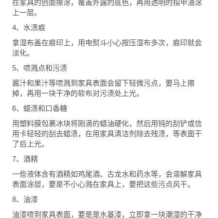
在家具的创面擦涂，覆盖外露的底色，再用透明的指甲油涂
上一层。
4、水渍痕
拿湿布盖在痕印上，用电熨斗小心按压湿布多次，痕印就会
淡化。
5、喷溅点和污渍
酱汁和果汁等喷溅到家具表面会留下轻微污点，要马上擦
掉，再用一块干净的软布对污渍处上光。
6、蜡渍和口香糖
用塑料膜包裹冰块将刚滴的蜡油硬化，然后用钝的刮铲或信
用卡轻轻的刮去蜡渍，在用家具清洁剂除去残渍，等表面干
了后上光。
7、酒精
一些液体含有酒精如鸡尾酒、古龙水和药水等，会溶解家具
表面涂层，要是不小心溅在家具上，要把这些污点风干。
8、油漆
油漆喷到家具表面，要是是水基漆，立即拿一块潮湿的干净