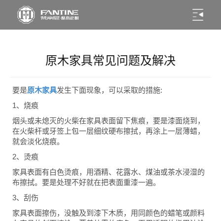
原木家具常见问题及解决
要是
原木家具
发生下面现象，可以采取的措施:
1、烧痕
烟头或未熄灭的火柴在家具表面留下焦痕，要是漆面烧到，
在火柴杆或牙签上包一层细纹硬布擦拭，再涂上一层薄蜡，
就会淡化烧痕。
2、烫痕
家具表面有白色烫痕，用酒精、花露水、煤油或茶水浸湿的
布擦拭。要是处理不好就在把表面重漆一遍。
3、刮伤
家具表面擦伤，没触及到漆下木质，用同颜色的蜡笔或颜料