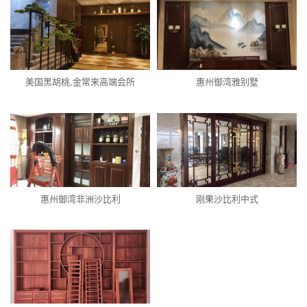
美国黑胡桃,金常来高端会所
惠州御湾雅别墅
惠州御湾非洲沙比利
刚果沙比利中式