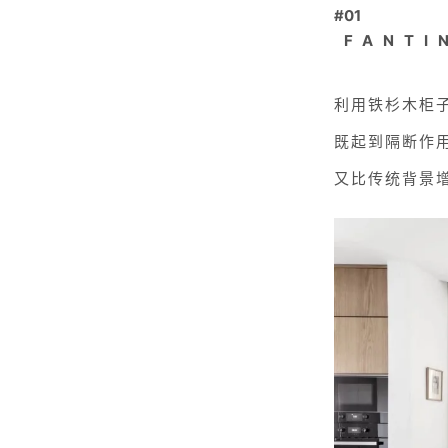
#01
FANTI
利用铁杉木柜
既起到隔断作
又比传统背景